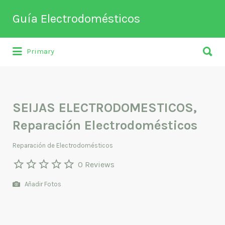
Buscar
Guía Electrodomésticos
por:
Buscar
Directorio de empresas relacionadas
Primary
por:
con venta, reparación, mantenimiento o
fabricación entre otros de
electrodomésticos y climatización.
SEIJAS ELECTRODOMESTICOS,
Reparación Electrodomésticos
Reparación de Electrodomésticos
0 Reviews
Añadir Fotos