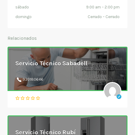
sábado
9:00 am
–
2:00 pm
domingo
Cerrado
–
Cerrado
Relacionados
Servicio Técnico Sabadell
930180646
Servicio Técnico Rubí