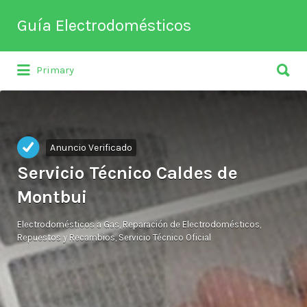
Buscar
Guía Electrodomésticos
por:
Buscar
Directorio de empresas relacionadas
Primary
por:
con venta, reparación, mantenimiento o
fabricación entre otros de
electrodomésticos y climatización.
Anuncio Verificado
Servicio Técnico Caldes de
Montbui
Electrodomésticos a Gas
Reparación de Electrodomésticos
Repuestos y Recambios
Servicio Técnico Oficial