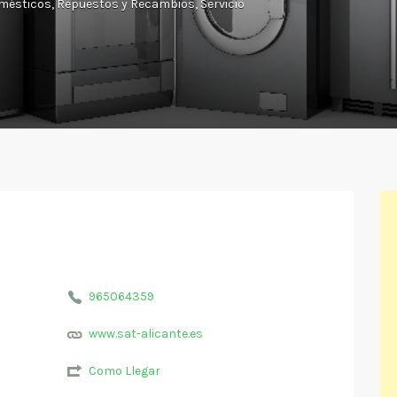
omésticos
Repuestos y Recambios
Servicio
965064359
www.sat-alicante.es
Como Llegar