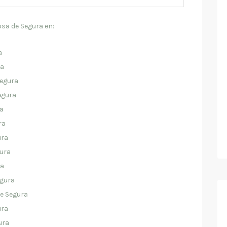
osa de Segura en:
a
ra
Segura
egura
ra
ra
ura
gura
ra
egura
de Segura
ura
ura