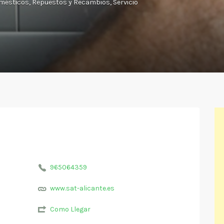
omésticos
Repuestos y Recambios
Servicio
965064359
www.sat-alicante.es
Como Llegar