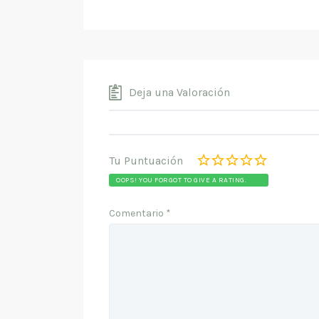
Deja una Valoración
Tu Puntuación
OOPS! YOU FORGOT TO GIVE A RATING.
Comentario
*