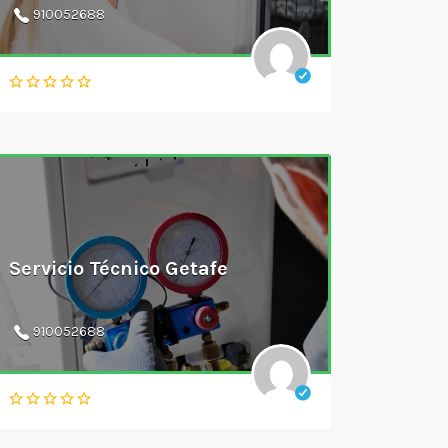
910052688
Servicio Técnico Getafe
910052688