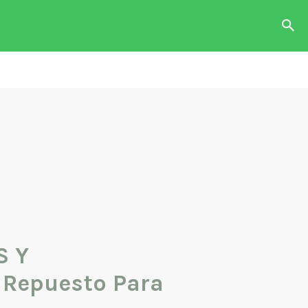
das con
o o
n.
S Y
Repuesto Para