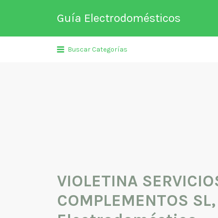
Buscar
Guía Electrodomésticos
por:
Directorio de empresas relaciona
Buscar Categorías
venta, reparación, mantenimient
fabricación entre otros de
electrodomésticos y climatizació
VIOLETINA SERVICIO
COMPLEMENTOS SL, 