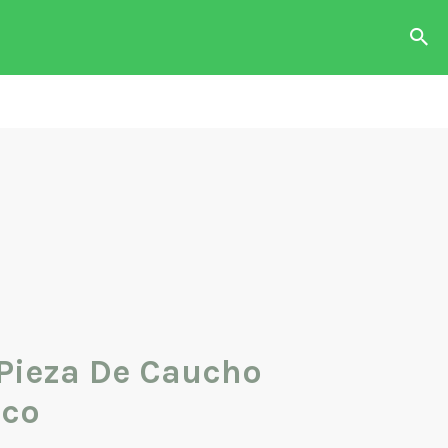
das con
o o
n.
Pieza De Caucho
ico