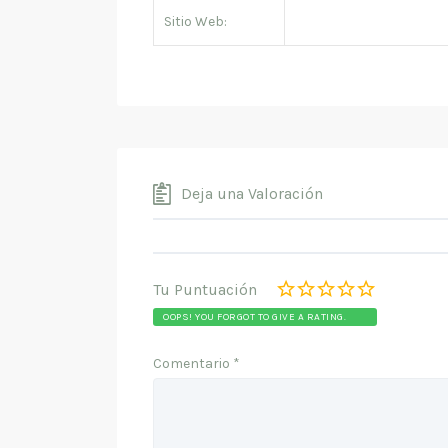
Sitio Web:
Deja una Valoración
Tu Puntuación
OOPS! YOU FORGOT TO GIVE A RATING.
Comentario
*