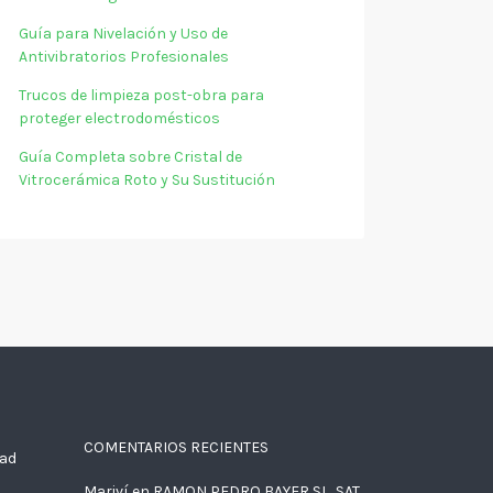
Guía para Nivelación y Uso de
Antivibratorios Profesionales
Trucos de limpieza post-obra para
proteger electrodomésticos
Guía Completa sobre Cristal de
Vitrocerámica Roto y Su Sustitución
COMENTARIOS RECIENTES
dad
Mariví
en
RAMON PEDRO BAYER SL, SAT