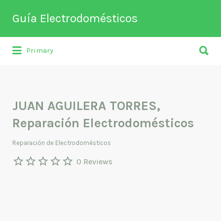
Buscar
Guía Electrodomésticos
por:
Buscar
Directorio de empresas relacionadas
Primary
por:
con venta, reparación, mantenimiento o
fabricación entre otros de
electrodomésticos y climatización.
JUAN AGUILERA TORRES,
Reparación Electrodomésticos
Reparación de Electrodomésticos
0 Reviews