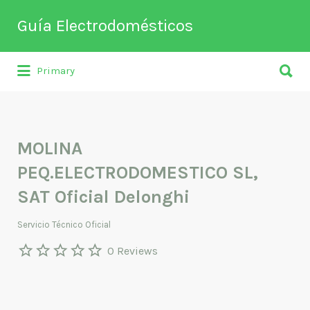
Buscar
Guía Electrodomésticos
por:
Buscar
Directorio de empresas relacionadas
Primary
por:
con venta, reparación, mantenimiento o
fabricación entre otros de
electrodomésticos y climatización.
MOLINA
PEQ.ELECTRODOMESTICO SL,
SAT Oficial Delonghi
Servicio Técnico Oficial
0 Reviews