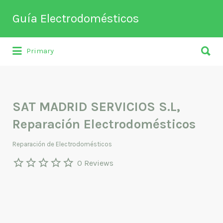
Buscar
Guía Electrodomésticos
por:
Buscar
Directorio de empresas relacionadas
Primary
por:
con venta, reparación, mantenimiento o
fabricación entre otros de
electrodomésticos y climatización.
SAT MADRID SERVICIOS S.L,
Reparación Electrodomésticos
Reparación de Electrodomésticos
0 Reviews