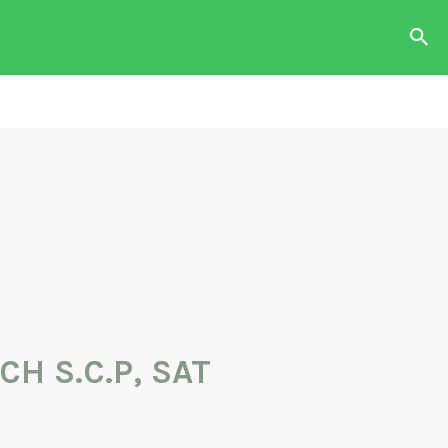
das con
o o
n.
CH S.C.P, SAT