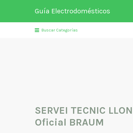
Buscar
Guía Electrodomésticos
por:
Directorio de empresas relaciona
Buscar Categorías
venta, reparación, mantenimient
fabricación entre otros de
electrodomésticos y climatizació
SERVEI TECNIC LLON
Oficial BRAUM