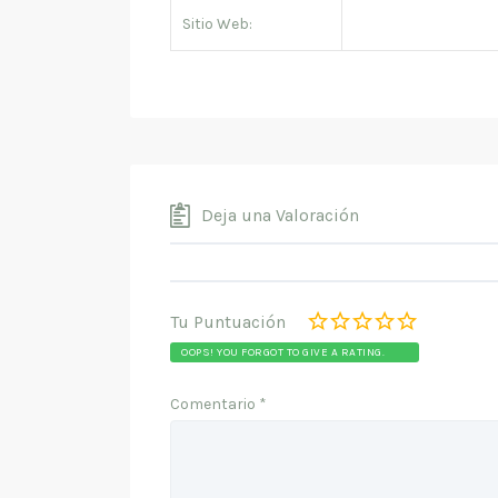
Sitio Web:
Deja una Valoración
Tu Puntuación
OOPS! YOU FORGOT TO GIVE A RATING.
Comentario
*