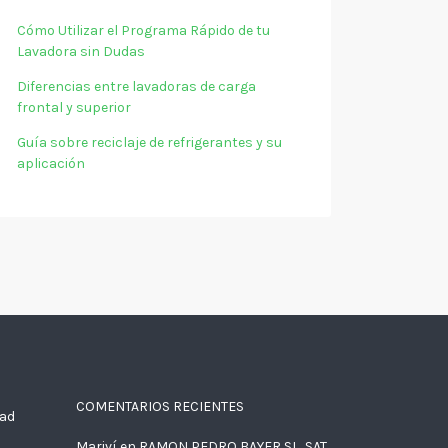
Cómo Utilizar el Programa Rápido de tu
Lavadora sin Dudas
Diferencias entre lavadoras de carga
frontal y superior
Guía sobre reciclaje de refrigerantes y su
aplicación
COMENTARIOS RECIENTES
dad
Mariví
en
RAMON PEDRO BAYER SL, SAT