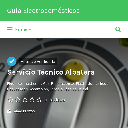
Buscar
Guía Electrodomésticos
por:
Buscar
Directorio de empresas relacionadas
Primary
por:
con venta, reparación, mantenimiento o
fabricación entre otros de
electrodomésticos y climatización.
Anuncio Verificado
Servicio Técnico Albatera
Electrodomésticos a Gas
Reparación de Electrodomésticos
Repuestos y Recambios
Servicio Técnico Oficial
0 Reviews
Añadir Fotos