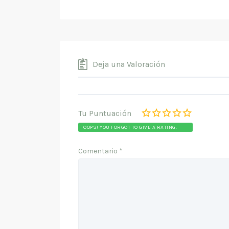
Deja una Valoración
Tu Puntuación
OOPS! YOU FORGOT TO GIVE A RATING.
Comentario
*