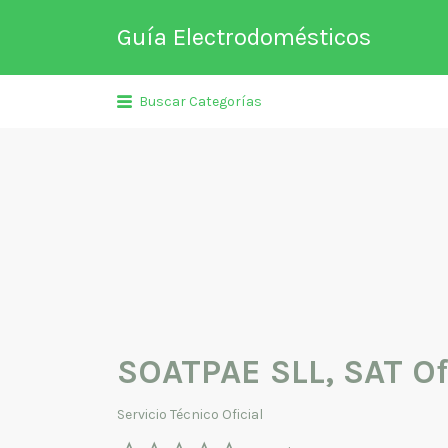
Buscar
Guía Electrodomésticos
por:
Directorio de empresas relaciona
Buscar Categorías
venta, reparación, mantenimient
fabricación entre otros de
electrodomésticos y climatizació
SOATPAE SLL, SAT O
Servicio Técnico Oficial